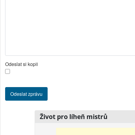
Odeslat si kopii
Odeslat zprávu
Život pro líheň mistrů